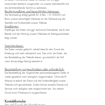
anonymisiert statistisch ausgewertet, um unseren Internetauftritt und
die dahinterstehende Technik zu optimieren.
Rechtsgrundlage und berechtigtes Interesse:
Die Verarbeitung erfolgt gemäß Art. 6 Abs. 1 lit. f DSGVO auf
Basis unseres berechtigten Interesses an der Verbesserung der
Stabilität und Funktionalität unserer Website.
Empfänger:
Empfänger der Daten sind ggf. technische Dienstleister, die für den
Betrieb und die Wartung unserer Webseite als Auftragsverarbeiter
tätig werden.
Speicherdauer:
Die Daten werden gelöscht, sobald diese für den Zweck der
Erhebung nicht mehr erforderlich sind. Dies ist für die Daten, die
der Bereitstellung der Website dienen, grundsätzlich der Fall,
wenn die jeweilige Sitzung beendet ist.
Bereitstellung vorgeschrieben oder erforderlich:
Die Bereitstellung der vorgenannten personenbezogenen Daten ist
weder gesetzlich noch vertraglich vorgeschrieben. Ohne die IP-
Adresse ist jedoch der Dienst und die Funktionsfähigkeit unserer
Website nicht gewährleistet. Zudem können einzelne Dienste und
Services nicht verfügbar oder eingeschränkt sein. Aus diesem
Grund ist ein Widerspruch ausgeschlossen.
Kontaktformular
Art und Zweck der Verarbeitung: