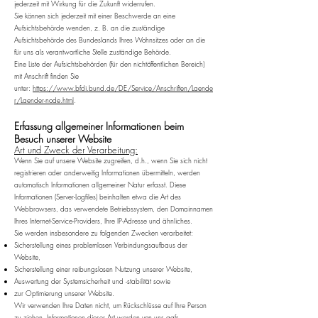
jederzeit mit Wirkung für die Zukunft widerrufen.
Sie können sich jederzeit mit einer Beschwerde an eine
Aufsichtsbehörde wenden, z. B. an die zuständige
Aufsichtsbehörde des Bundeslands Ihres Wohnsitzes oder an die
für uns als verantwortliche Stelle zuständige Behörde.
Eine Liste der Aufsichtsbehörden (für den nichtöffentlichen Bereich)
mit Anschrift finden Sie
unter:
https://www.bfdi.bund.de/DE/Service/Anschriften/Laende
r/Laender-node.html
.
Erfassung allgemeiner Informationen beim
Besuch unserer Website
Art und Zweck der Verarbeitung:
Wenn Sie auf unsere Website zugreifen, d.h., wenn Sie sich nicht
registrieren oder anderweitig Informationen übermitteln, werden
automatisch Informationen allgemeiner Natur erfasst. Diese
Informationen (Server-Logfiles) beinhalten etwa die Art des
Webbrowsers, das verwendete Betriebssystem, den Domainnamen
Ihres Internet-Service-Providers, Ihre IP-Adresse und ähnliches.
Sie werden insbesondere zu folgenden Zwecken verarbeitet:
Sicherstellung eines problemlosen Verbindungsaufbaus der
Website,
Sicherstellung einer reibungslosen Nutzung unserer Website,
Auswertung der Systemsicherheit und -stabilität sowie
zur Optimierung unserer Website.
Wir verwenden Ihre Daten nicht, um Rückschlüsse auf Ihre Person
zu ziehen. Informationen dieser Art werden von uns ggfs.