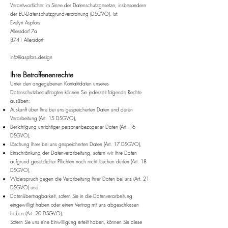
Verantwortlicher im Sinne der Datenschutzgesetze, insbesondere
der EU-Datenschutzgrundverordnung (DSGVO), ist:
Evelyn Aspfors
Allersdorf 7a
8741 Allersdorf
info@aspfors.design
Ihre Betroffe
nenrechte
Unter den angegebenen Kontaktdaten unseres
Datenschutzbeauftragten können Sie jederzeit folgende Rechte
ausüben:
Auskunft über Ihre bei uns gespeicherten Daten und deren
Verarbeitung (Art. 15 DSGVO),
Berichtigung unrichtiger personenbezogener Daten (Art. 16
DSGVO),
Löschung Ihrer bei uns gespeicherten Daten (Art. 17 DSGVO),
Einschränkung der Datenverarbeitung, sofern wir Ihre Daten
aufgrund gesetzlicher Pflichten noch nicht löschen dürfen (Art. 18
DSGVO),
Widerspruch gegen die Verarbeitung Ihrer Daten bei uns (Art. 21
DSGVO) und
Datenübertragbarkeit, sofern Sie in die Datenverarbeitung
eingewilligt haben oder einen Vertrag mit uns abgeschlossen
haben (Art. 20 DSGVO).
Sofern Sie uns eine Einwilligung erteilt haben, können Sie diese