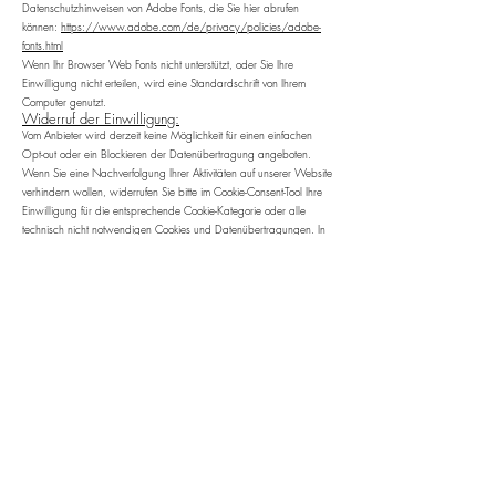
Datenschutzhinweisen von Adobe Fonts, die Sie hier abrufen
können:
https://www.adobe.com/de/privacy/policies/adobe-
fonts.html
Wenn Ihr Browser Web Fonts nicht unterstützt, oder Sie Ihre
Einwilligung nicht erteilen, wird eine Standardschrift von Ihrem
Computer genutzt.
Widerruf der Einwilligung:
Vom Anbieter wird derzeit keine Möglichkeit für einen einfachen
Opt-out oder ein Blockieren der Datenübertragung angeboten.
Wenn Sie eine Nachverfolgung Ihrer Aktivitäten auf unserer Website
verhindern wollen, widerrufen Sie bitte im Cookie-Consent-Tool Ihre
Einwilligung für die entsprechende Cookie-Kategorie oder alle
technisch nicht notwendigen Cookies und Datenübertragungen. In
diesem Fall können Sie unsere Website jedoch ggfs. nicht oder nur
eingeschränkt nutzen.
Social Plugins
Art und Zweck der Verarbeitung:
Wir bieten Ihnen auf unserer Webseite die Möglichkeit der
Nutzung von sog. „Social-Media-Buttons“ an. Zum Schutze Ihrer
Daten setzen wir bei der Implementierung auf die Lösung „Shariff“.
Hierdurch werden diese Buttons auf der Webseite lediglich als
Grafik eingebunden, die eine Verlinkung auf die entsprechende
Webseite des Button-Anbieters enthält. Durch Anklicken der Grafik
werden Sie somit zu den Diensten der jeweiligen Anbieter
weitergeleitet. Erst dann werden Ihre Daten an die jeweiligen
Anbieter gesendet. Sofern Sie die Grafik nicht anklicken, findet