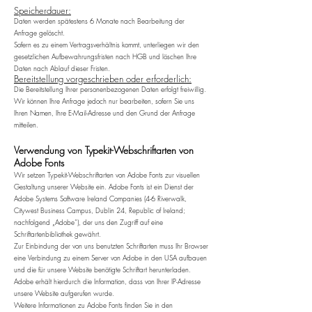
Speicherdauer:
Daten werden spätestens 6 Monate nach Bearbeitung der
Anfrage gelöscht.
Sofern es zu einem Vertragsverhältnis kommt, unterliegen wir den
gesetzlichen Aufbewahrungsfristen nach HGB und löschen Ihre
Daten nach Ablauf dieser Fristen.
Bereitstellung vorgeschrieben oder erforderlich:
Die Bereitstellung Ihrer personenbezogenen Daten erfolgt freiwillig.
Wir können Ihre Anfrage jedoch nur bearbeiten, sofern Sie uns
Ihren Namen, Ihre E-Mail-Adresse und den Grund der Anfrage
mitteilen.
Verwendung von Typekit-Webschriftarten von
Adobe Fonts
Wir setzen Typekit-Webschriftarten von Adobe Fonts zur visuellen
Gestaltung unserer Website ein. Adobe Fonts ist ein Dienst der
Adobe Systems Software Ireland Companies (4-6 Riverwalk,
Citywest Business Campus, Dublin 24, Republic of Ireland;
nachfolgend „Adobe“), der uns den Zugriff auf eine
Schriftartenbibliothek gewährt.
Zur Einbindung der von uns benutzten Schriftarten muss Ihr Browser
eine Verbindung zu einem Server von Adobe in den USA aufbauen
und die für unsere Website benötigte Schriftart herunterladen.
Adobe erhält hierdurch die Information, dass von Ihrer IP-Adresse
unsere Website aufgerufen wurde.
Weitere Informationen zu Adobe Fonts finden Sie in den