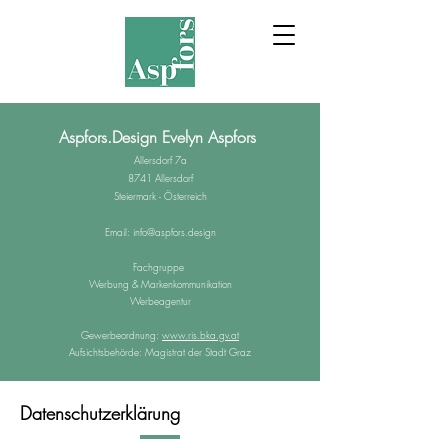
Aspfors.Design Evelyn Aspfors
Allersdorf 7a
8741 Allersdorf
Steiermark - Österreich
Email:
info@aspfors.design
Fachgruppe
Werbung & Markenkommunikation
Werbeagentur
Gewerbeordnung:
www.ris.bka.gv.at
Aufsichtsbehörde: Magistrat der Stadt Graz
Datenschutzerklärung