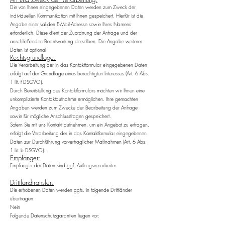
Die von Ihnen eingegebenen Daten werden zum Zweck der
individuellen Kommunikation mit Ihnen gespeichert. Hierfür ist die
Angabe einer validen E-Mail-Adresse sowie Ihres Namens
erforderlich. Diese dient der Zuordnung der Anfrage und der
anschließenden Beantwortung derselben. Die Angabe weiterer
Daten ist optional.
Rechtsgrundlage:
Die Verarbeitung der in das Kontaktformular eingegebenen Daten
erfolgt auf der Grundlage eines berechtigten Interesses (Art. 6 Abs.
1 lit. f DSGVO).
Durch Bereitstellung des Kontaktformulars möchten wir Ihnen eine
unkomplizierte Kontaktaufnahme ermöglichen. Ihre gemachten
Angaben werden zum Zwecke der Bearbeitung der Anfrage
sowie für mögliche Anschlussfragen gespeichert.
Sofern Sie mit uns Kontakt aufnehmen, um ein Angebot zu erfragen,
erfolgt die Verarbeitung der in das Kontaktformular eingegebenen
Daten zur Durchführung vorvertraglicher Maßnahmen (Art. 6 Abs.
1 lit. b DSGVO).
Empfänger:
Empfänger der Daten sind ggf. Auftragsverarbeiter.
Drittlandtransfer:
Die erhobenen Daten werden ggfs. in folgende Drittländer
übertragen:
Nein
Folgende Datenschutzgarantien liegen vor: